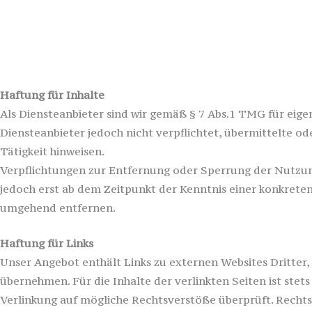
Streitschlichtung
Die Europäische Kommission stellt eine Plattform zur Onli
Unsere E-Mail-Adresse finden Sie oben im Impressum. Wir s
teilzunehmen.
Haftung für Inhalte
Als Diensteanbieter sind wir gemäß § 7 Abs.1 TMG für eige
Diensteanbieter jedoch nicht verpflichtet, übermittelte 
Tätigkeit hinweisen.
Verpflichtungen zur Entfernung oder Sperrung der Nutzun
jedoch erst ab dem Zeitpunkt der Kenntnis einer konkret
umgehend entfernen.
Haftung für Links
Unser Angebot enthält Links zu externen Websites Dritter,
übernehmen. Für die Inhalte der verlinkten Seiten ist stet
Verlinkung auf mögliche Rechtsverstöße überprüft. Rechts