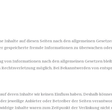
ne-Streitbeilegung (OS) bereit: https://ec.europa.eu/cons
ind nicht bereit oder verpflichtet, an Streitbeilegungsver
ne Inhalte auf diesen Seiten nach den allgemeinen Gesetzen
oder gespeicherte fremde Informationen zu überwachen oder
g von Informationen nach den allgemeinen Gesetzen bleibe
en Rechtsverletzung möglich. Bei Bekanntwerden von entsp
 auf deren Inhalte wir keinen Einfluss haben. Deshalb könn
s der jeweilige Anbieter oder Betreiber der Seiten verantwo
widrige Inhalte waren zum Zeitpunkt der Verlinkung nicht 