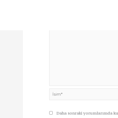
E-posta adresiniz yayınlanmayaca
Yorum
*
İsim*
Daha sonraki yorumlarımda kull