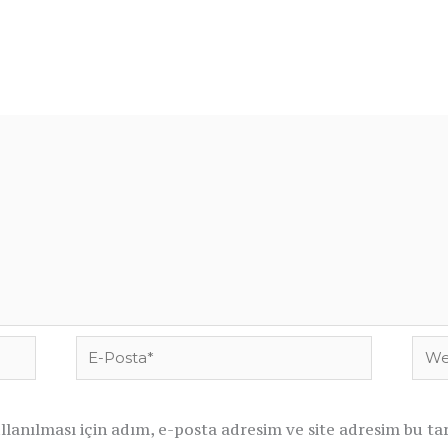
k.
Gerekli alanlar
*
ile işaretlenmişlerdir
E-
Web
Posta*
sites
anılması için adım, e-posta adresim ve site adresim bu tar