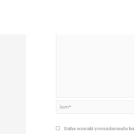
E-posta adresiniz yayınlanmayaca
Yorum
*
İsim*
Daha sonraki yorumlarımda kull