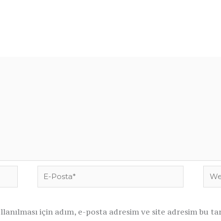
k.
Gerekli alanlar
*
ile işaretlenmişlerdir
E-
Web
Posta*
sites
anılması için adım, e-posta adresim ve site adresim bu tar