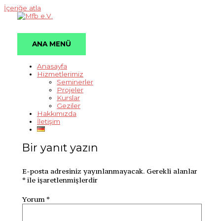
İçeriğe atla
Muslimische Familienbildungsstätte e.V.
Mfb ev_gece
ANA MENÜ
Anasayfa
Yorum bırakın
/ Yazan
Profesör
/
23. Temmuz 2025
Hizmetlerimiz
Seminerler
Projeler
Kurslar
Geziler
Hakkımızda
İletişim
Bir yanıt yazın
E-posta adresiniz yayınlanmayacak.
Gerekli alanlar
*
ile işaretlenmişlerdir
Yorum
*